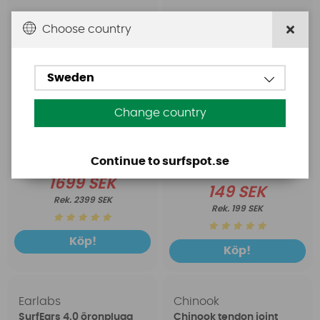
Choose country
Sweden
Change country
Continue to surfspot.se
1699 SEK
149 SEK
2399 SEK
199 SEK
Köp!
Köp!
Earlabs
Chinook
SurfEars 4.0 öronplugg
Chinook tendon joint