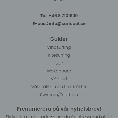
10.00.
Tel: +46 8 7101600
E-post: info@surfspot.se
Guider
Vindsurfing
Kitesurfing
SUP
Wakeboard
Vågsurf
Våtdräkter och torrdräkter
Swimrun/Triathlon
Prenumerera på vår nyhetsbrev!
Skriv i din e-post adress om du är intresserad att få