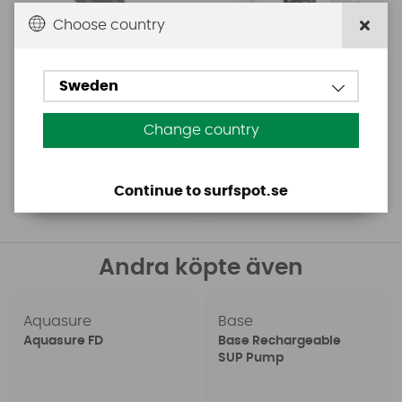
Choose country
Sweden
699 SEK
fr. 1638 SEK
Change country
Köp!
Continue to surfspot.se
Köp!
Andra köpte även
Aquasure
Base
Aquasure FD
Base Rechargeable
SUP Pump