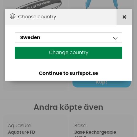
Choose country
Sweden
fr. 1399 SEK
Change country
fr. 299 SEK
Continue to surfspot.se
Köp!
Köp!
Andra köpte även
Aquasure
Base
Aquasure FD
Base Rechargeable