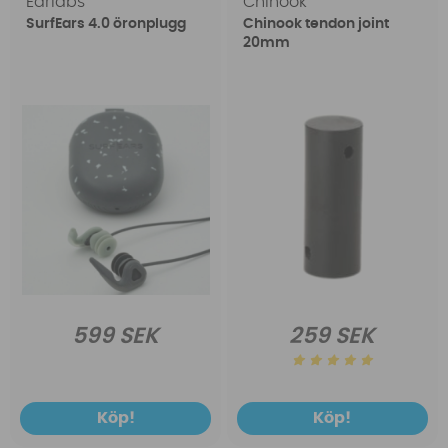
Earlabs
Chinook
SurfEars 4.0 öronplugg
Chinook tendon joint
20mm
599 SEK
259 SEK
Köp!
Köp!