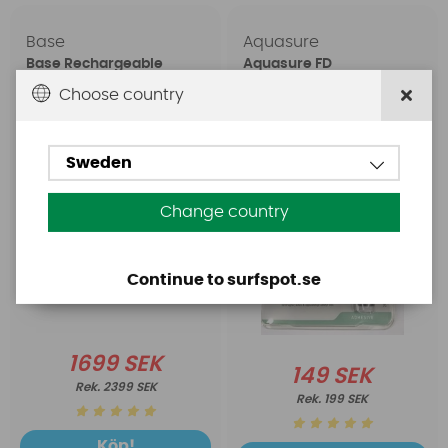
Base
Aquasure
Base Rechargeable
Aquasure FD
SUP Pump
Choose country
Sweden
Change country
Continue to surfspot.se
1699 SEK
149 SEK
2399 SEK
199 SEK
Köp!