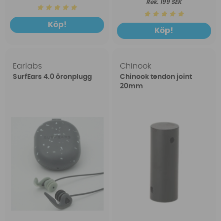
199 SEK
Köp!
Köp!
Earlabs
Chinook
SurfEars 4.0 öronplugg
Chinook tendon joint
20mm