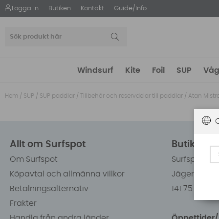
Logga in
Butiken
Kontakt
Guide/Info
Windsurf
Kite
Foil
SUP
Våg
Hem
/
SUP
/
SUP paddlar
/
Tillbehör och reservdelar till paddlar
/
Atan Mist
Allt om Surfspot
Butiken i
Om Surfspot
Surfspot Sw
Köpavtal och allmänna villkor
Jägerhorns 
Betalningsalternativ
141 75 Kung
Frakter
Handla från andra länder
Öppettider