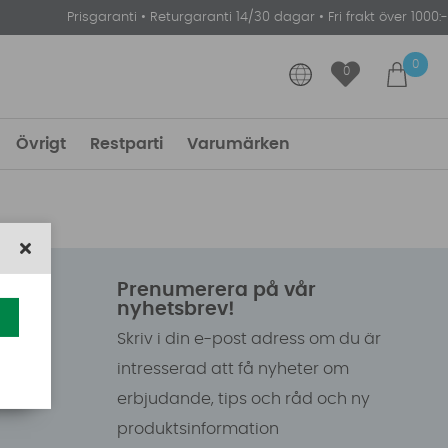
Prisgaranti
•
Returgaranti 14/30 dagar
•
Fri frakt över 1000:-
0
0
Övrigt
Restparti
Varumärken
Prenumerera på vår
nyhetsbrev!
Skriv i din e-post adress om du är
intresserad att få nyheter om
erbjudande, tips och råd och ny
produktsinformation