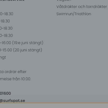
Våtdräkter och torrdräkter
00-18.30
Swimrun/Triathlon
0-18.30
0-18.30
00-18.30
-16:00 (19:e juni stängt)
0-15.00 (20 juni stängt)
ngt
a ordrar efter
else från 10.00.
101600
o@surfspot.se