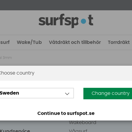
surf
Wake/Tub
Våtdräkt och tillbehör
Torrdräkt
ral 3mm
Choose country
 Stockholm
Guider
Sweden
Change country
eden AB
Vindsurfing
väg 8
Kitesurfing
Continue to surfspot.se
ens Kurva
SUP
Wakeboard
/Kundservice
Vågsurf