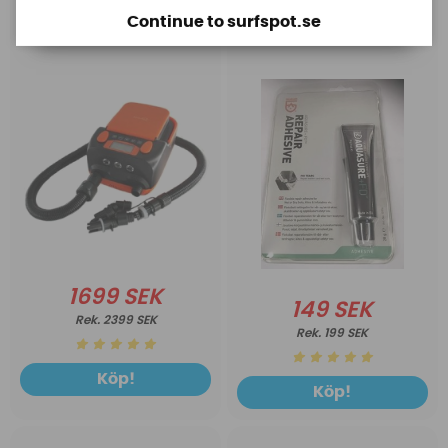
SUP Pump
Continue to surfspot.se
1699 SEK
149 SEK
2399 SEK
199 SEK
Köp!
Köp!