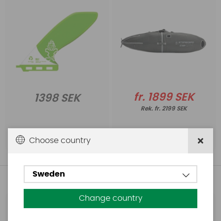
fr. 1899 SEK
1398 SEK
fr. 2199 SEK
Köp!
Köp!
Choose country
Sweden
Andra köpte även
Change country
Base
Aquasure
Base Rechargeable
Aquasure FD