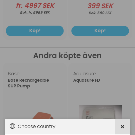
fr. 4997 SEK
399 SEK
fr. 5999 SEK
699 SEK
Köp!
Köp!
Andra köpte även
Base
Aquasure
Base Rechargeable
Aquasure FD
SUP Pump
Choose country