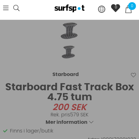
0
0
Starboard
Starboard Fast Track Box
4.75 tum
200
SEK
579 SEK
Mer information
Finns i lager/butik