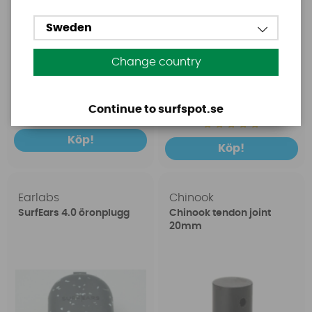
Sweden
Change country
1699 SEK
149 SEK
2399 SEK
199 SEK
Continue to surfspot.se
Köp!
Köp!
Earlabs
Chinook
SurfEars 4.0 öronplugg
Chinook tendon joint
20mm