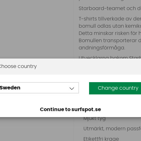
Starboard-teamet och dess
T-shirts tillverkade av 
bomull odlas utan kemik
Detta minskar risken för 
Bomullen transporterar 
andningsförmåga.
Utvecklarna bakom Starbo
behoven hos människor s
Choose country
och skapar lösningar so
ventilation.
Sweden
Change country
Färg:
Svart med tryck
Egenskaper:
Continue to surfspot.se
Mjukt tyg
Utmärkt, modern pass
Etikettfri krage