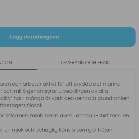
Lägg i kundvagnen
ATION
LEVERANS OCH FRAKT
uren och arbetar aktivt för att skydda det marina
ur och miljö genomsyrar utvecklingen av alla
uality” har i många år varit den centrala grundtanken
retagets filosofi.
passformen kombineras även i denna T-shirt med en
er en mjuk och behaglig känsla som gör tröjan