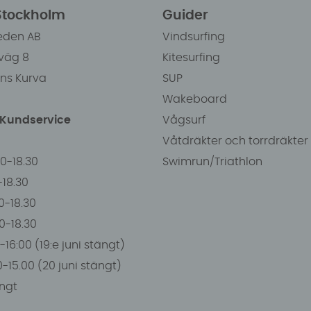
 Stockholm
Guider
eden AB
Vindsurfing
väg 8
Kitesurfing
ens Kurva
SUP
Wakeboard
/Kundservice
Vågsurf
Våtdräkter och torrdräkter
00-18.30
Swimrun/Triathlon
0-18.30
0-18.30
00-18.30
-16:00 (19:e juni stängt)
0-15.00 (20 juni stängt)
ngt