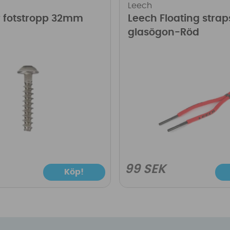
Leech
r fotstropp 32mm
Leech Floating strap
glasögon-Röd
99 SEK
Köp!