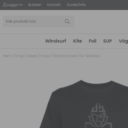
Logga in
Butiken
Kontakt
Guide/Info
Windsurf
Kite
Foil
SUP
Våg
Hem
/
Övrigt
/
Kläder
/
Tröjor
/
Starboard Men Tiki Tee Black