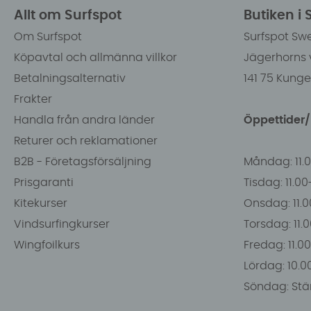
Allt om Surfspot
Butiken i
Om Surfspot
Surfspot Sw
Köpavtal och allmänna villkor
Jägerhorns 
Betalningsalternativ
141 75 Kung
Frakter
Handla från andra länder
Öppettider
Returer och reklamationer
B2B - Företagsförsäljning
Måndag: 11.
Prisgaranti
Tisdag: 11.0
Kitekurser
Onsdag: 11.0
Vindsurfingkurser
Torsdag: 11.
Wingfoilkurs
Fredag: 11.00
Lördag: 10.0
Söndag: Stä