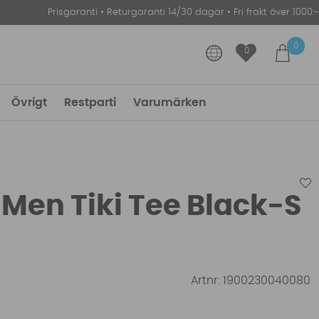
Prisgaranti
•
Returgaranti 14/30 dagar
•
Fri frakt över 1000:-
0
0
Övrigt
Restparti
Varumärken
Men Tiki Tee Black-S
Artnr:
1900230040080