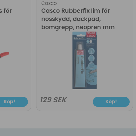
Casco
s för
Casco Rubberfix lim för
nosskydd, däckpad,
bomgrepp, neopren mm
129 SEK
Köp!
Köp!