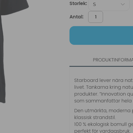
Storlek:
Antal:
PRODUKTINFORM
Starboard lever nära nat
livet. Tankarna kring nat
produkter. ”Innovation q
som sammanfattar hela fö
Den utmärkta, moderna 
klassisk strandstil.
100 % ekologisk bomull g
perfekt för vardagsbruk.