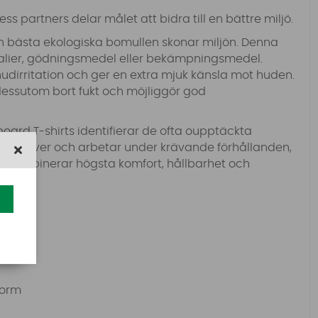
 partners delar målet att bidra till en bättre miljö.
den bästa ekologiska bomullen skonar miljön. Denna
alier, gödningsmedel eller bekämpningsmedel.
hudirritation och ger en extra mjuk känsla mot huden.
dessutom bort fukt och möjliggör god
ard T-shirts identifierar de ofta oupptäckta
om lever och arbetar under krävande förhållanden,
m kombinerar högsta komfort, hållbarhet och
form