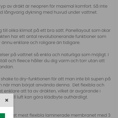
yp av dräkt är neopren för maximal komfort. Så inte
tt vid långvarig dykning med huvud under vattnet.
 till olika klimat på ett bra sätt. Panellayout som ökar
Dräkten har ett antal revolutionerande funktioner som
r ännu enklare och roligare än tidigare.
elser på vattnet så enkla och naturliga som möjligt. I
ll och fleece håller du dig varm och torr utan att
andan.
 shake to dry-funktionen för att man inte bli supen på
gen när man börjat använda denna.
Det flexibla och
t enklare att ta av dräkten, vilket är avgörande i
och kall luft kan göra klädbyte outhärdligt.
erkat av det mest flexibla laminerade membranet med 3