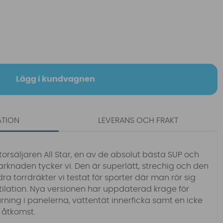
Lägg i kundvagnen
ATION
LEVERANS OCH FRAKT
orsäljaren All Star, en av de absolut bästa SUP och
knaden tycker vi. Den är superlätt, strechig och den
a torrdräkter vi testat för sporter där man rör sig
ilation. Nya versionen har uppdaterad krage för
kurning i panelerna, vattentät innerficka samt en icke
 åtkomst.