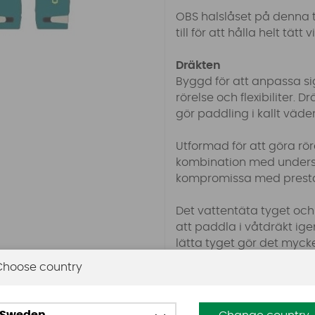
OBS halslåset på denna t
till för att hålla helt tä
Dräkten
Byggd för att anpassa sig
rörelse och flexibiliter. 
gör paddling i kallt väde
Utformad för att göra rör
kombination med understä
kompromissa med prest
Det vattentäta tyget och
att paddla i våtdräkt i
lätta tyget gör det mycke
kalla klimat där vindkyla 
Choose country
Ultr-Flex Material Tillv