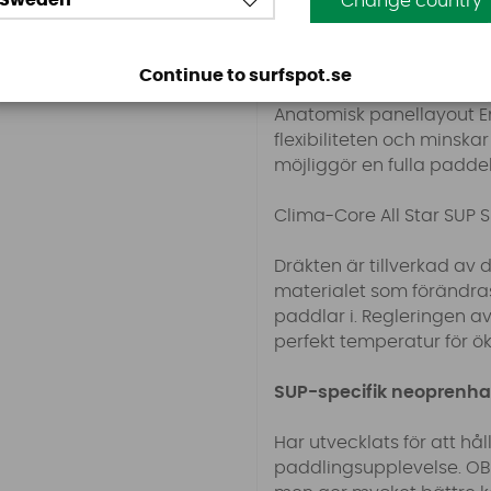
Sweden
Change country
lager så att dräkten kan 
flexpaneler gör All Star 
användarvänliga torrdrä
Continue to surfspot.se
Anatomisk panellayout En
flexibiliteten och minsk
möjliggör en fulla paddel
Clima-Core All Star SUP S
Dräkten är tillverkad av
materialet som förändra
paddlar i. Regleringen av
perfekt temperatur för 
SUP-specifik neoprenha
Har utvecklats för att h
paddlingsupplevelse. OBS