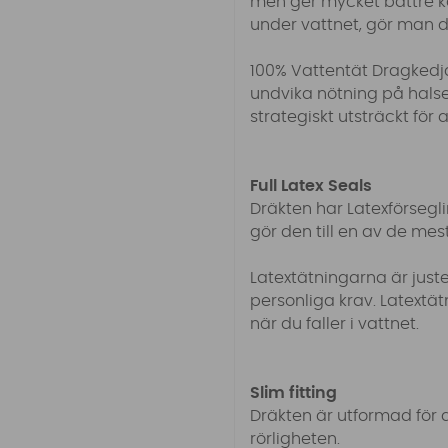
men ger mycket bättre kom
under vattnet, gör man de
100% Vattentät Dragkedja
undvika nötning på hal
strategiskt utsträckt för 
Full Latex Seals
Dräkten har Latexförsegl
gör den till en av de m
Latextätningarna är just
personliga krav. Latextä
när du faller i vattnet.
Slim fitting
Dräkten är utformad för a
rörligheten.