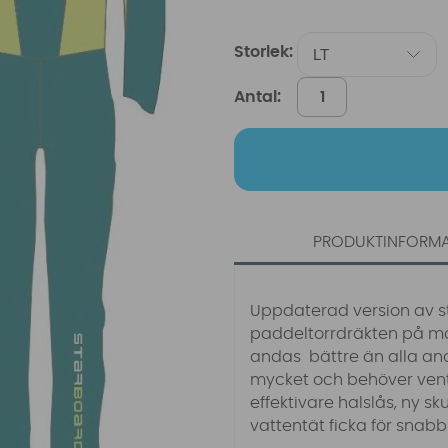
Storlek:
Antal:
PRODUKTINFORM
Uppdaterad version av st
paddeltorrdräkten på mar
andas bättre än alla andr
mycket och behöver vent
effektivare halslås, ny s
vattentät ficka för snabb