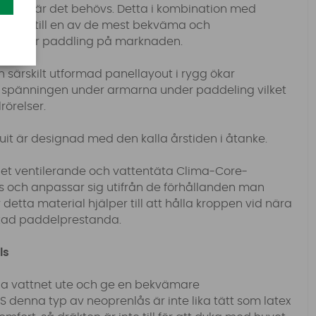
flexa där det behövs.
Detta i kombination med
SUP Suit till en av de mest bekväma och
kter för paddling på marknaden.
 särskilt utformad panellayout i rygg ökar
ar spänningen under armarna under paddeling vilket
rörelser.
uit är designad med den kalla årstiden i åtanke.
 det ventilerande och vattentäta Clima-Core-
s och anpassar sig utifrån de förhållanden man
 detta material hjälper till att hålla kroppen vid nära
ökad paddelprestanda.
ls
ålla vattnet ute och ge en bekvämare
 denna typ av neoprenlås är inte lika tätt som latex