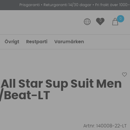
Prisgaranti
•
Returgaranti 14/30 dagar
•
Fri frakt över 1000:-
0
0
Övrigt
Restparti
Varumärken
All Star Sup Suit Men
/Beat-LT
Artnr:
140008-22-LT