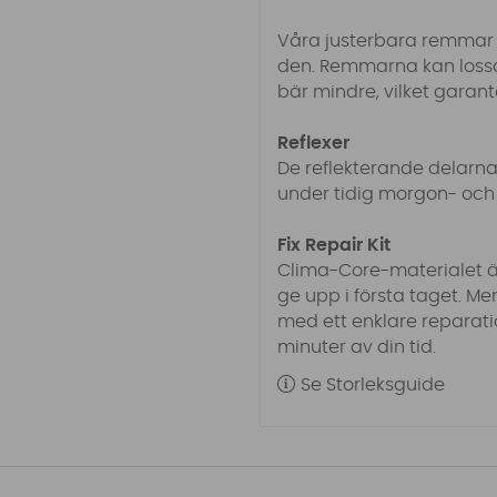
Våra justerbara remmar 
den. Remmarna kan lossas
bär mindre, vilket garan
Reflexer
De reflekterande delarn
under tidig morgon- och 
Fix Repair Kit
Clima-Core-materialet är
ge upp i första taget.
Men
med ett enklare reparatio
minuter av din tid.
Se Storleksguide