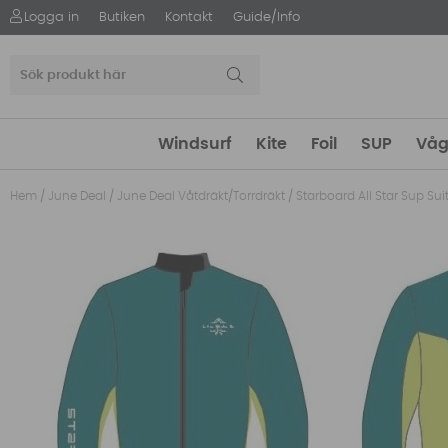
Logga in
Butiken
Kontakt
Guide/Info
Windsurf
Kite
Foil
SUP
Våg
Hem
/
June Deal
/
June Deal Våtdräkt/Torrdräkt
/
Starboard All Star Sup Su