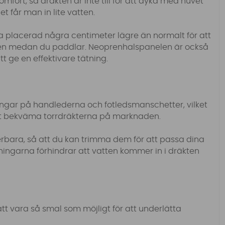
fort, så dräkten är inte till för att dyka med huvet
t får man in lite vatten.
 placerad några centimeter lägre än normalt för att
sen medan du paddlar. Neoprenhalspanelen är också
att ge en effektivare tätning.
ingar på handlederna och fotledsmanschetter, vilket
est bekväma torrdräkterna på marknaden.
erbara, så att du kan trimma dem för att passa dina
tningarna förhindrar att vatten kommer in i dräkten
tt vara så smal som möjligt för att underlätta