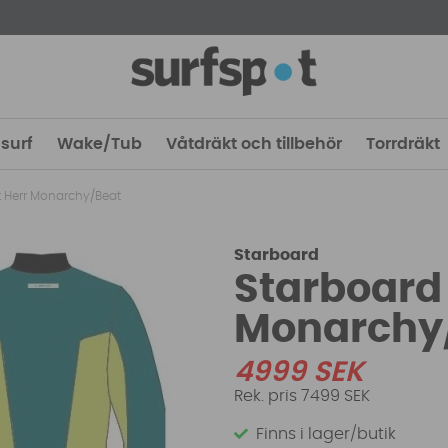
surf
Wake/Tub
Våtdräkt och tillbehör
Torrdräkt
it Herr Monarchy/Beat
Starboard
Starboard 
Monarchy
4999
SEK
7499 SEK
Finns i lager/butik