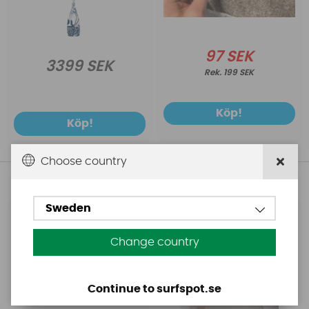
97 SEK
3399 SEK
199 SEK
Köp!
Köp!
Choose country
Andra köpte även
Sweden
Base
Aquasure
Base Rechargeable
Aquasure FD
Change country
SUP Pump
Continue to surfspot.se