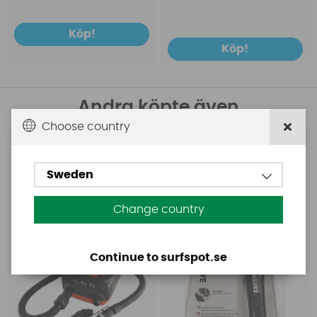
Köp!
Köp!
Andra köpte även
Choose country
Base
Aquasure
Base Rechargeable
Aquasure FD
Sweden
SUP Pump
Change country
Continue to surfspot.se