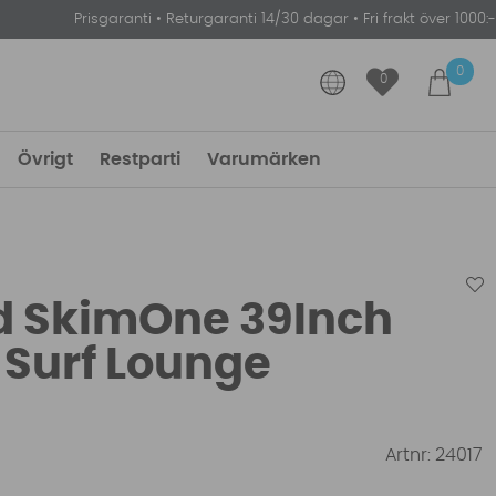
Prisgaranti
•
Returgaranti 14/30 dagar
•
Fri frakt över 1000:-
0
0
Övrigt
Restparti
Varumärken
 SkimOne 39Inch
 Surf Lounge
Artnr:
24017