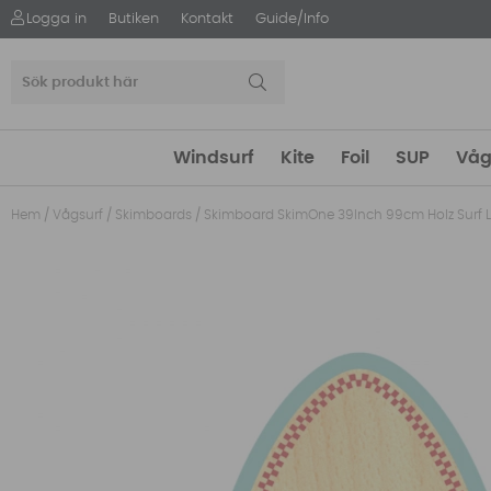
Logga in
Butiken
Kontakt
Guide/Info
Windsurf
Kite
Foil
SUP
Våg
Hem
/
Vågsurf
/
Skimboards
/
Skimboard SkimOne 39Inch 99cm Holz Surf 