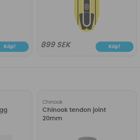
899 SEK
Köp!
Köp!
Chinook
ugg
Chinook tendon joint
20mm