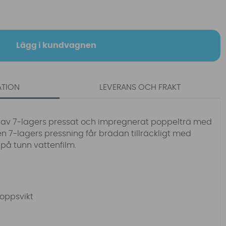
Lägg i kundvagnen
ATION
LEVERANS OCH FRAKT
t av 7-lagers pressat och impregnerat poppelträ med
n 7-lagers pressning får brädan tillräckligt med
 på tunn vattenfilm.
roppsvikt