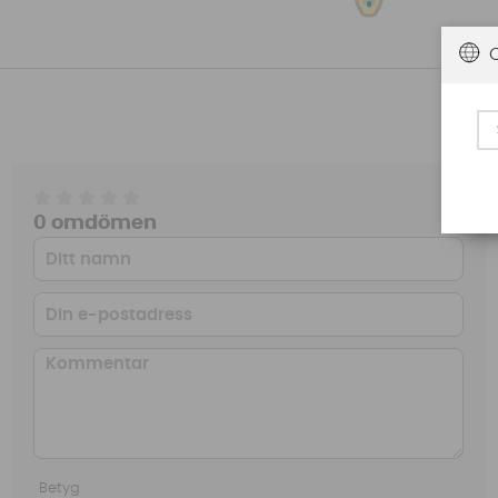
0 omdömen
Betyg