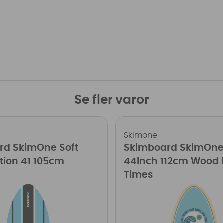
Se fler varor
Skimone
rd SkimOne Soft
Skimboard SkimOn
tion 41 105cm
44Inch 112cm Wood 
Times