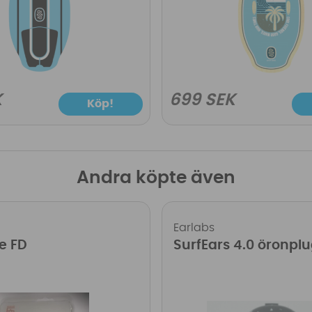
K
699 SEK
Köp!
Andra köpte även
Earlabs
e FD
SurfEars 4.0 öronpl