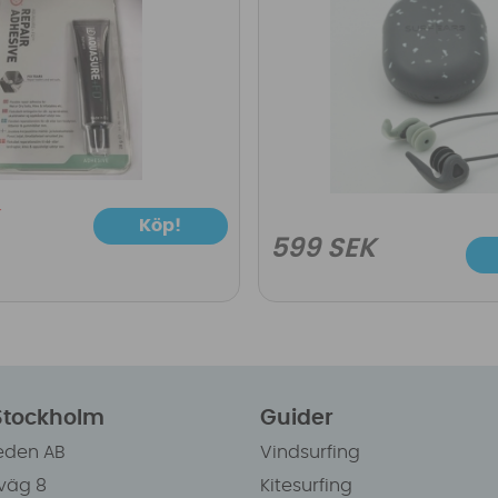
Köp!
599 SEK
 Stockholm
Guider
eden AB
Vindsurfing
väg 8
Kitesurfing