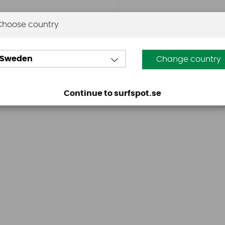
Choose country
Omdömen
Sweden
Change country
Den här produkten har inga recensioner. Du måste vara
Continue to surfspot.se