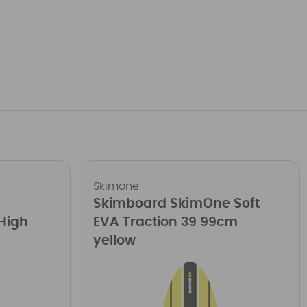
Skimone
e
Skimboard SkimOne Soft
High
EVA Traction 39 99cm
yellow