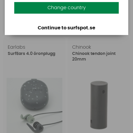
149 SEK
2399 SEK
Change country
199 SEK
Köp!
Köp!
Continue to surfspot.se
Earlabs
Chinook
SurfEars 4.0 öronplugg
Chinook tendon joint
20mm