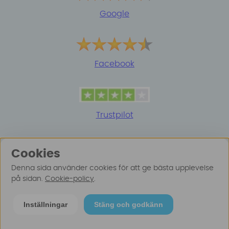
Google
Facebook
Trustpilot
Cookies
Denna sida använder cookies för att ge bästa upplevelse
på sidan.
Cookie-policy
.
© 2025 Surfspot. Vi använder oss av cookies -
Läs
Inställningar
Stäng och godkänn
mer här
.