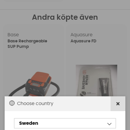
Andra köpte även
Base
Aquasure
Base Rechargeable
Aquasure FD
SUP Pump
Choose country
Sweden
1699 SEK