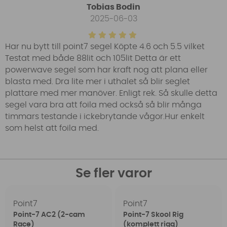
Tobias Bodin
2025-06-03
Har nu bytt till point7 segel Köpte 4.6 och 5.5 vilket
Testat med både 88lit och 105lit Detta är ett
powerwave segel som har kraft nog att plana eller
blasta med. Dra lite mer i uthalet så blir seglet
plattare med mer manöver. Enligt rek. Så skulle detta
segel vara bra att foila med också så blir många
timmars testande i ickebrytande vågor.Hur enkelt
som helst att foila med.
Se fler varor
Point7
Point7
Point-7 AC2 (2-cam
Point-7 Skool Rig
Race)
(komplett rigg)