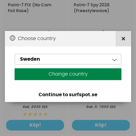
Point-7 F1X (No Cam
Point-7 Spy 2026
Foil Race)
(Freestylewave)
Choose country
Sweden
Change country
Continue to surfspot.se
6699 SEK
fr. 6799 SEK
8939 SEK
fr. 7899 SEK
Köp!
Köp!