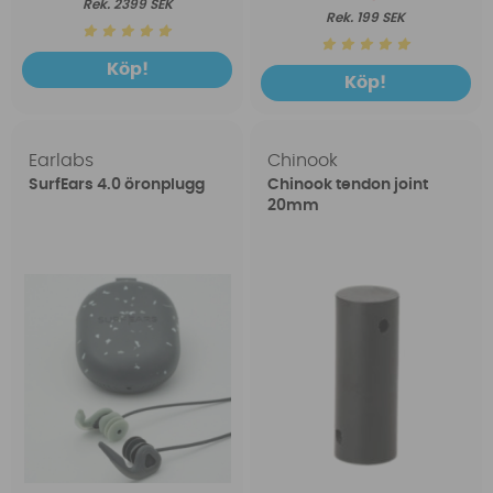
2399 SEK
199 SEK
Köp!
Köp!
Earlabs
Chinook
SurfEars 4.0 öronplugg
Chinook tendon joint
20mm