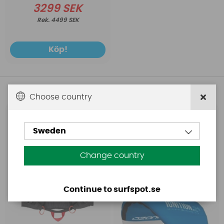
3299 SEK
4499 SEK
Köp!
Andra köpte även
Choose country
Ozone
Ozone
Sweden
Ozone Pure Snowkite
Ozone Ignition V3
Harness
Trainer Kite with 3-Line
safety
Change country
Continue to surfspot.se