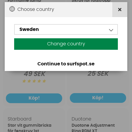
Formuline tamp
Skruv för fotstropp
professional 3,8mm
32mm
Choose country
White (pris per meter)
Sweden
Change country
Continue to surfspot.se
25 SEK
49 SEK
Köp!
Köp!
Starboard
Duotone
Stor vit gummibricka
Duotone Adjustment
för fenskruv 1st
Ring RDM XT