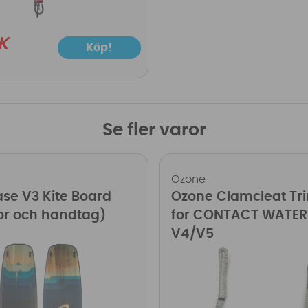
K
Köp!
Se fler varor
Ozone
se V3 Kite Board
Ozone Clamcleat Tri
nor och handtag)
for CONTACT WATER
V4/V5