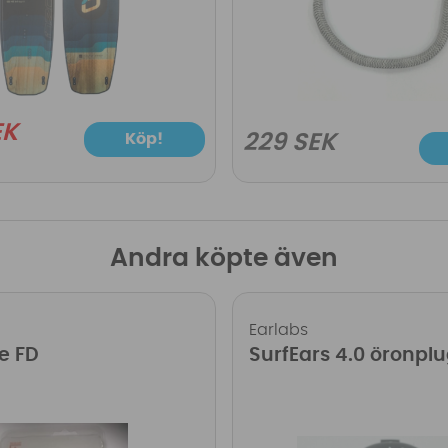
EK
229 SEK
Köp!
Andra köpte även
Earlabs
e FD
SurfEars 4.0 öronpl