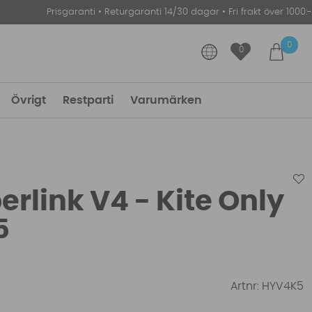
Prisgaranti
•
Returgaranti 14/30 dagar
•
Fri frakt över 1000:-
0
0
Övrigt
Restparti
Varumärken
rlink V4 - Kite Only
5
Artnr:
HYV4K5