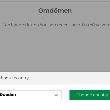
Omdömen
Den här produkten har inga recensioner. Du måste vara
Choose country
Sweden
Change country