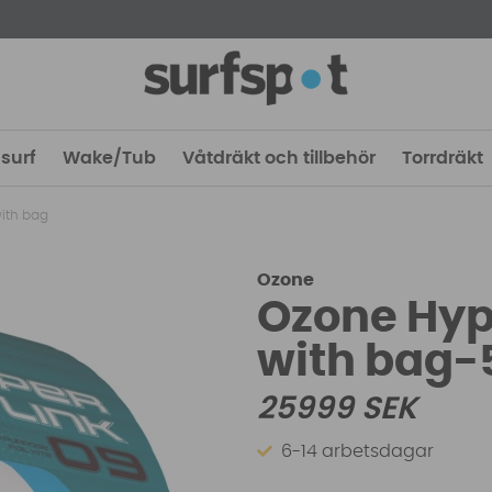
surf
Wake/Tub
Våtdräkt och tillbehör
Torrdräkt
with bag
Ozone
Ozone Hype
with bag-
25999
SEK
6-14 arbetsdagar