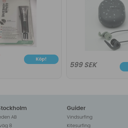
Köp!
599 SEK
 Stockholm
Guider
eden AB
Vindsurfing
väg 8
Kitesurfing