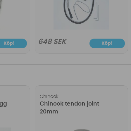
648 SEK
Köp!
Köp!
Chinook
ugg
Chinook tendon joint
20mm