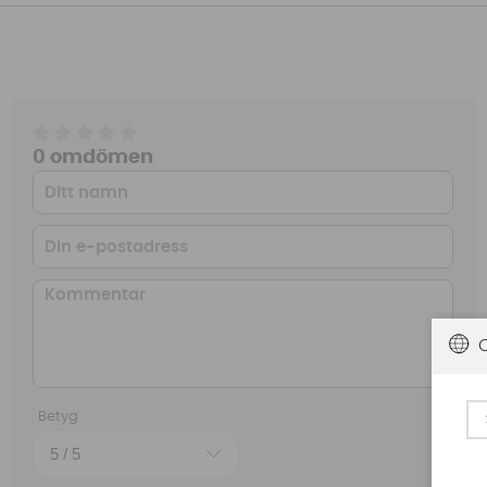
0 omdömen
Betyg