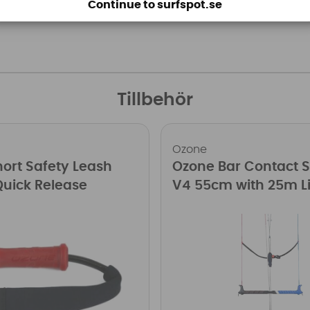
Continue to surfspot.se
Tillbehör
Ozone
ort Safety Leash
Ozone Bar Contact 
Quick Release
V4 55cm with 25m L