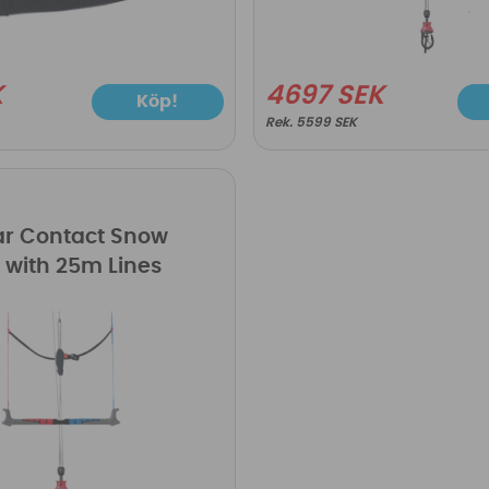
K
4697 SEK
Köp!
5599 SEK
ar Contact Snow
with 25m Lines