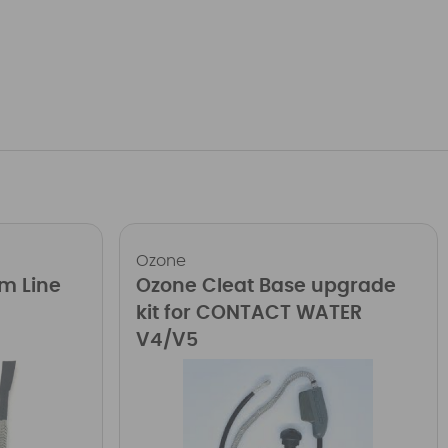
Ozone
m Line
Ozone Cleat Base upgrade
kit for CONTACT WATER
V4/V5