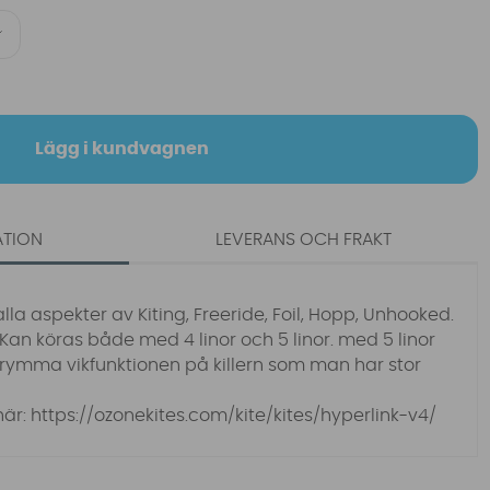
Lägg i kundvagnen
ATION
LEVERANS OCH FRAKT
lla aspekter av Kiting, Freeride, Foil, Hopp, Unhooked.
Kan köras både med 4 linor och 5 linor. med 5 linor
mma vikfunktionen på killern som man har stor
här:
https://ozonekites.com/kite/kites/hyperlink-v4/