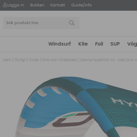
Logga in
Butiken
Kontakt
Guide/Info
Windsurf
Kite
Foil
SUP
Våg
Hem
/
Övrigt
/
Vinter
/
Snö och Vinterkites
/
Ozone Hyperlink V4 - Kite Only 