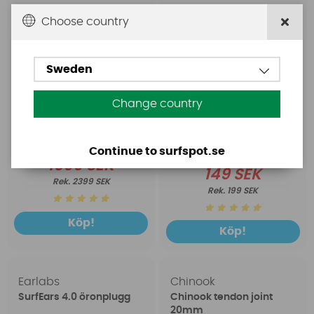
Choose country
Sweden
Change country
Continue to surfspot.se
1699 SEK
149 SEK
2399 SEK
199 SEK
Köp!
Köp!
Earlabs
Chinook
SurfEars 4.0 öronplugg
Chinook tendon joint
20mm