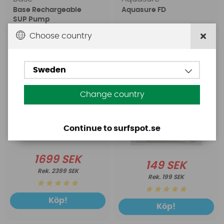
Base Rechargeable
Aquasure FD
SUP Pump
Choose country
Sweden
Change country
Continue to surfspot.se
1699 SEK
149 SEK
2399 SEK
199 SEK
Köp!
Köp!