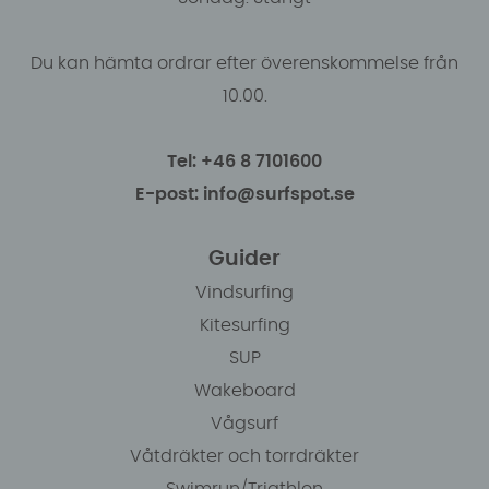
Du kan hämta ordrar efter överenskommelse från
10.00.
Tel: +46 8 7101600
E-post: info@surfspot.se
Guider
Vindsurfing
Kitesurfing
SUP
Wakeboard
Vågsurf
Våtdräkter och torrdräkter
Swimrun/Triathlon