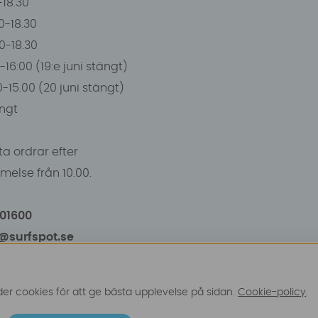
0-18.30
0-18.30
00-18.30
-16:00 (19:e juni stängt)
0-15.00 (20 juni stängt)
ngt
a ordrar efter
else från 10.00.
101600
o@surfspot.se
r cookies för att ge bästa upplevelse på sidan.
Cookie-policy
.