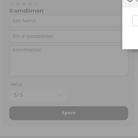
0 omdömen
Betyg
Spara