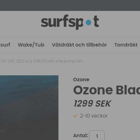
surf
Wake/Tub
Våtdräkt och tillbehör
Torrdräkt
YST 2011, 2012 LE & STRUTS with one pump 12m
Ozone
Ozone Bla
1299
SEK
2-10 veckor
Antal: