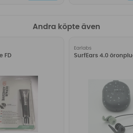
Andra köpte även
Earlabs
e FD
SurfEars 4.0 öronpl