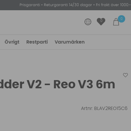
Prisgaranti
•
Returgaranti 14/30 dagar
•
Fri frakt över 1000:-
0
0
Övrigt
Restparti
Varumärken
dder V2 - Reo V3 6m
Artnr:
BLAV2REO15C6