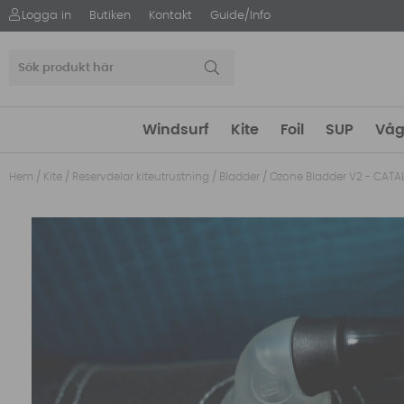
Logga in
Butiken
Kontakt
Guide/Info
Windsurf
Kite
Foil
SUP
Våg
Hem
/
Kite
/
Reservdelar kiteutrustning
/
Bladder
/
Ozone Bladder V2 - CATAL