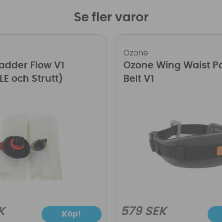
Se fler varor
Ozone
adder Flow V1
Ozone Wing Waist 
LE och Strutt)
Belt V1
K
579 SEK
Köp!