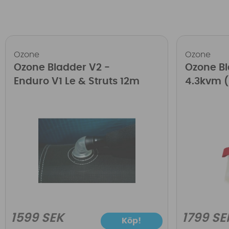
Ozone
Ozone
Ozone Bladder V2 -
Ozone Bl
Enduro V1 Le & Struts 12m
4.3kvm (
1599 SEK
1799 SE
Köp!