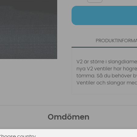
PRODUKTINFORM
V2 är större i slangdiame
nya V2 ventiler har högre
tömma. Så du behöver byt
Ventiler och slangar medf
Omdömen
Den här produkten har inga recensioner. Du måste vara
Choose country