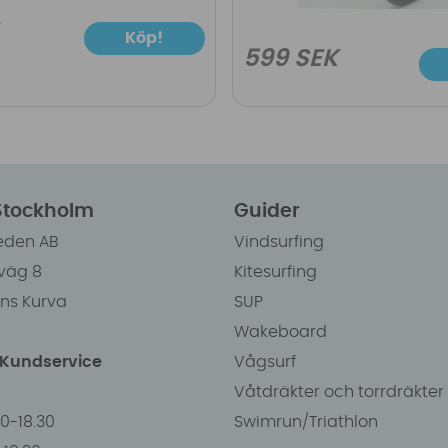
Köp!
599 SEK
 Stockholm
Guider
eden AB
Vindsurfing
väg 8
Kitesurfing
ens Kurva
SUP
Wakeboard
/Kundservice
Vågsurf
Våtdräkter och torrdräkter
00-18.30
Swimrun/Triathlon