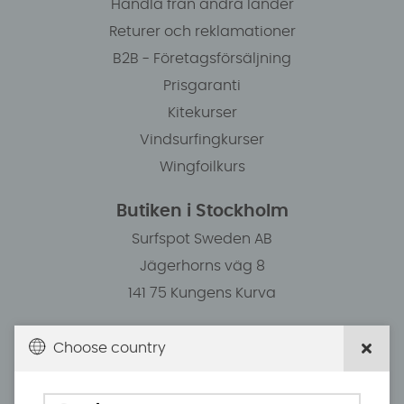
Handla från andra länder
Returer och reklamationer
B2B - Företagsförsäljning
Prisgaranti
Kitekurser
Vindsurfingkurser
Wingfoilkurs
Butiken i Stockholm
Surfspot Sweden AB
Jägerhorns väg 8
141 75 Kungens Kurva
Öppettider/Kundservice
Choose country
Måndag: 11.00-18.30