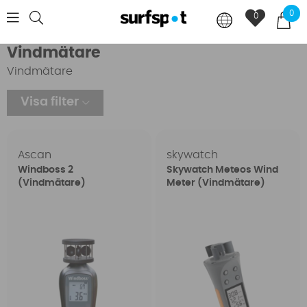
0
0
Vindmätare
Vindmätare
Visa filter
Ascan
skywatch
Windboss 2
Skywatch Meteos Wind
(Vindmätare)
Meter (Vindmätare)