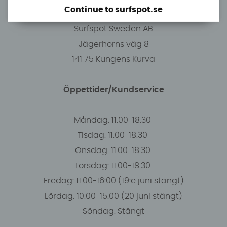
Continue to surfspot.se
Butiken i Stockholm
Surfspot Sweden AB
Jägerhorns väg 8
141 75 Kungens Kurva
Öppettider/Kundservice
Måndag: 11.00-18.30
Tisdag: 11.00-18.30
Onsdag: 11.00-18.30
Torsdag: 11.00-18.30
Fredag: 11.00-16:00 (19:e juni stängt)
Lördag: 10.00-15.00 (20 juni stängt)
Söndag: Stängt