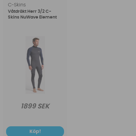
C-Skins
grymma för miljön utan sitter sjukt bekvämt och är
Våtdräkt Herr 3/2 C-
lätta. Dessa kommer bli en hit.
Skins NuWave Element
1899 SEK
Köp!