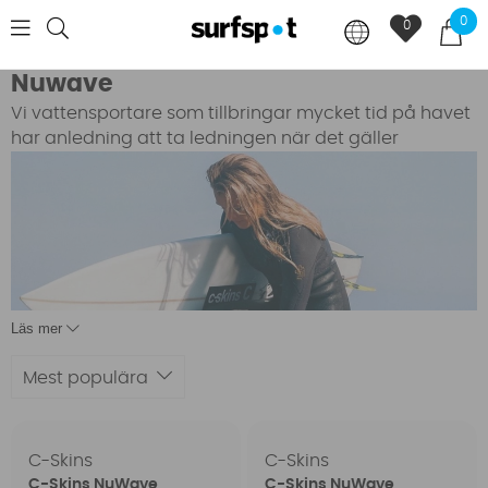
0
0
Nuwave
Vi vattensportare som tillbringar mycket tid på havet
har anled
ning att ta ledningen när det gäller
Läs mer
Mest populära
C-Skins
C-Skins
miljötänk. När C-skins berättade att de tagit fram en
C-Skins NuWave
C-Skins NuWave