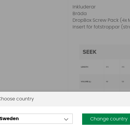
Inkluderar
Bräda
DropBox Screw Pack (4x 
Insert för fotstroppar (st
Choose country
Sweden
Change country