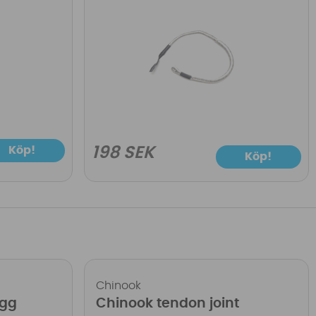
Köp!
198 SEK
Köp!
Chinook
ugg
Chinook tendon joint