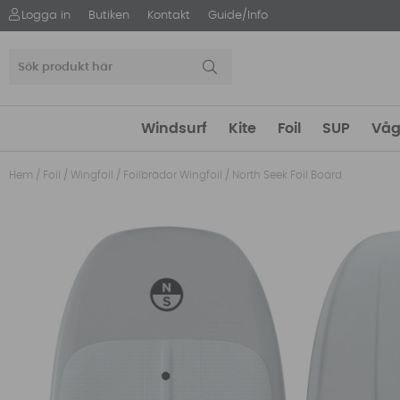
Logga in
Butiken
Kontakt
Guide/Info
Windsurf
Kite
Foil
SUP
Våg
Hem
/
Foil
/
Wingfoil
/
Foilbrädor Wingfoil
/
North Seek Foil Board