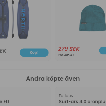
279 SEK
EK
Köp!
319 SEK
Andra köpte även
Earlabs
e FD
SurfEars 4.0 öronpl