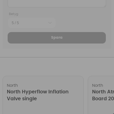
Betyg
Spara
North
North
North Hyperflow Inflation
North At
Valve single
Board 2