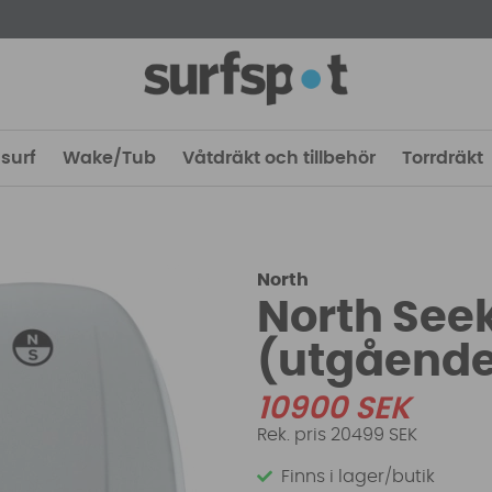
surf
Wake/Tub
Våtdräkt och tillbehör
Torrdräkt
North
North Seek
(utgåend
10900
SEK
20499 SEK
Finns i lager/butik