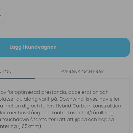
Lägg i kundvagnen
ATION
LEVERANS OCH FRAKT
rov för optimerad prestanda, acceleration och
 platser du aldrig varit på. Downwind, kryss, hav eller
la mellan dig och foilen. Hybrid Carbon-konstruktion
ör mer hävstång och kontroll över häl/tårullning.
a touchdown återstarter.Lätt att jippa och hoppa.
ontering (165xmm)