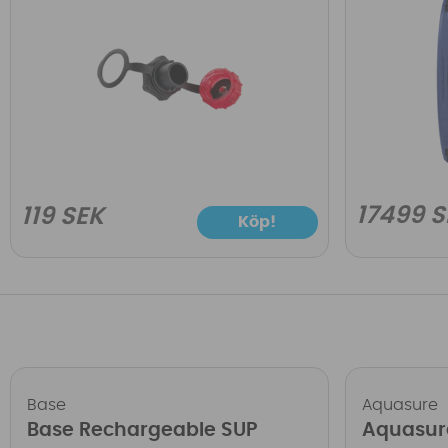
17499 S
119 SEK
Köp!
Base
Aquasure
Base Rechargeable SUP
Aquasur