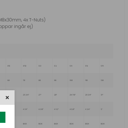
M8x30mm, 4x T-Nuts)
roppar ingår ej)