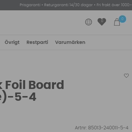
Prisgaranti
•
Returgaranti 14/30 dagar
•
Fri frakt över 1000:-
0
0
Övrigt
Restparti
Varumärken
 Foil Board
e)-5-4
Artnr:
85013-240011-5-4