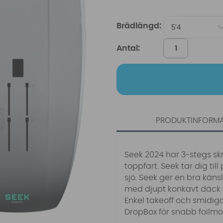
Brädlängd:
Antal:
PRODUKTINFORM
Seek 2024 har 3-stegs sk
toppfart. Seek tar dig till
sjö. Seek ger en bra käns
med djupt konkavt däck f
Enkel takeoff och smidig
DropBox för snabb foilm