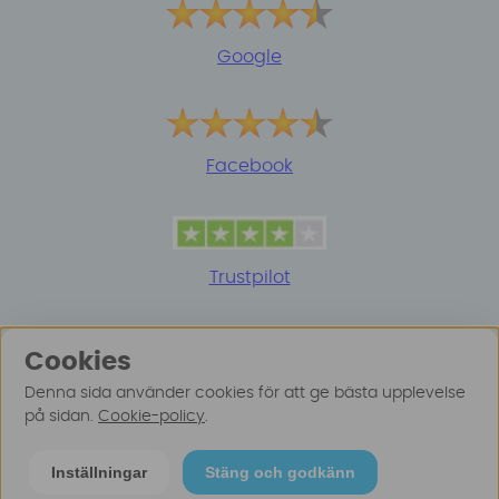
Google
Facebook
Trustpilot
Cookies
Denna sida använder cookies för att ge bästa upplevelse
på sidan.
Cookie-policy
.
© 2025 Surfspot. Vi använder oss av cookies -
Läs
Inställningar
Stäng och godkänn
mer här
.