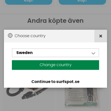
Köp!
Köp!
Andra köpte även
Base
Aquasure
Choose country
Base Rechargeable
Aquasure FD
SUP Pump
Sweden
Change country
Continue to surfspot.se