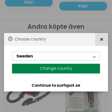
Köp!
Köp!
Andra köpte även
Choose country
Base
Aquasure
Base Rechargeable
Aquasure FD
SUP Pump
Sweden
Change country
Continue to surfspot.se