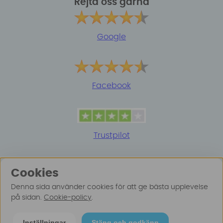
Rejta oss gärna
Google
Facebook
Trustpilot
Cookies
Denna sida använder cookies för att ge bästa upplevelse
på sidan.
Cookie-policy
.
© 2025 Surfspot. Vi använder oss av cookies -
Läs
Inställningar
Stäng och godkänn