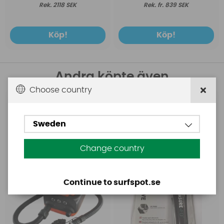
2118 SEK
fr. 839 SEK
Köp!
Köp!
Andra köpte även
Choose country
Base
Aquasure
Base Rechargeable
Aquasure FD
Sweden
SUP Pump
Change country
Continue to surfspot.se