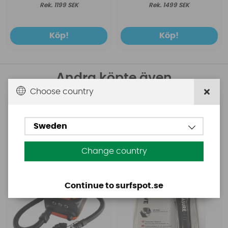
1199 SEK
1499 SEK
Köp!
Köp!
Andra köpte även
Choose country
Base
Aquasure
Base Rechargeable
Aquasure FD
Sweden
SUP Pump
Change country
Continue to surfspot.se