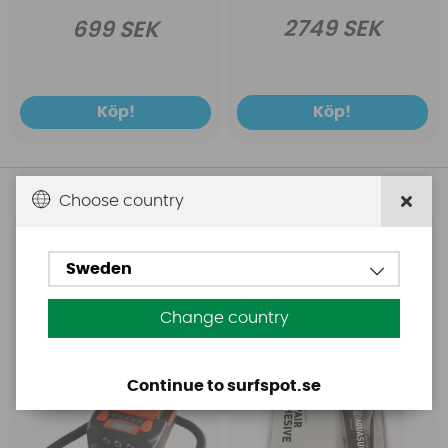
2749 SEK
699 SEK
Köp!
Köp!
Andra köpte även
Choose country
Base
Aquasure
Sweden
Base Rechargeable
Aquasure FD
SUP Pump
Change country
Continue to surfspot.se