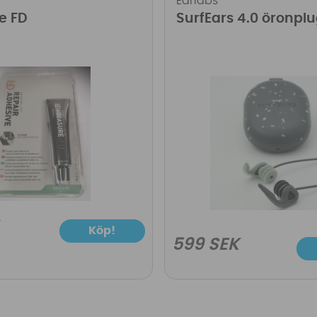
Earlabs
e FD
SurfEars 4.0 öronpl
Köp!
599 SEK