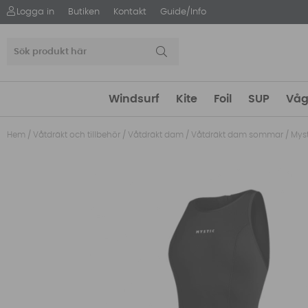
Logga in
Butiken
Kontakt
Guide/Info
Windsurf
Kite
Foil
SUP
Våg
Hem
/
Våtdräkt och tillbehör
/
Våtdräkt dam
/
Våtdräkt dam sommar
/
Mys