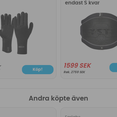
endast S kvar
1599 SEK
K
Köp!
2759 SEK
Andra köpte även