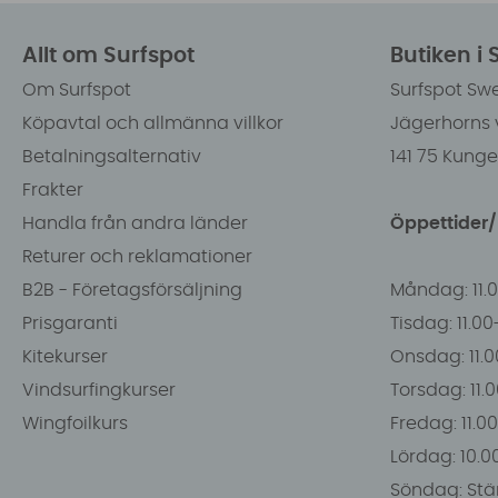
Allt om Surfspot
Butiken i
Om Surfspot
Surfspot Sw
Köpavtal och allmänna villkor
Jägerhorns 
Betalningsalternativ
141 75 Kung
Frakter
Handla från andra länder
Öppettider
Returer och reklamationer
B2B - Företagsförsäljning
Måndag: 11.
Prisgaranti
Tisdag: 11.0
Kitekurser
Onsdag: 11.0
Vindsurfingkurser
Torsdag: 11.
Wingfoilkurs
Fredag: 11.00
Lördag: 10.0
Söndag: Stä