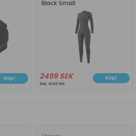
Black Small
2499 SEK
Köp!
Köp!
4249 SEK