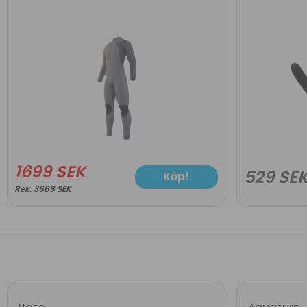
1699 SEK
529 SE
Köp!
3668 SEK