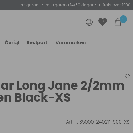
Prisgaranti
•
Returgaranti 14/30 dagar
•
Fri frakt över 1000:-
0
0
Övrigt
Restparti
Varumärken
nar Long Jane 2/2mm
en Black-XS
Artnr:
35000-240211-900-XS