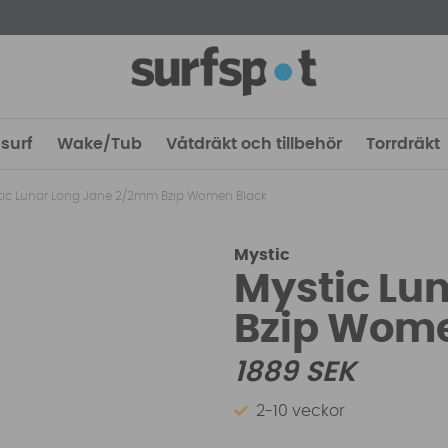
surf
Wake/Tub
Våtdräkt och tillbehör
Torrdräkt
tic Lunar Long Jane 2/2mm Bzip Women Black
Mystic
Mystic Lu
Bzip Wom
1889
SEK
2-10 veckor