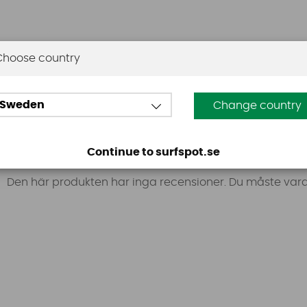
Choose country
Sweden
Change country
Omdömen
Continue to surfspot.se
Den här produkten har inga recensioner. Du måste vara