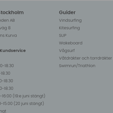
 Stockholm
Guider
eden AB
Vindsurfing
väg 8
Kitesurfing
ens Kurva
SUP
Wakeboard
/Kundservice
Vågsurf
Våtdräkter och torrdräkter
00-18.30
Swimrun/Triathlon
0-18.30
0-18.30
00-18.30
-16:00 (19:e juni stängt)
0-15.00 (20 juni stängt)
ngt