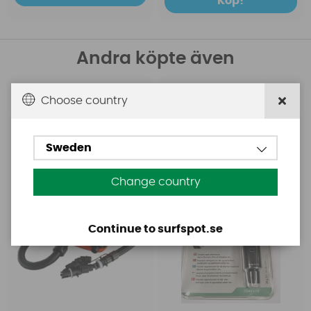
Köp!
Andra köpte även
Base
Aquasure
Choose country
Base Rechargeable
Aquasure FD
SUP Pump
Sweden
Change country
Continue to surfspot.se