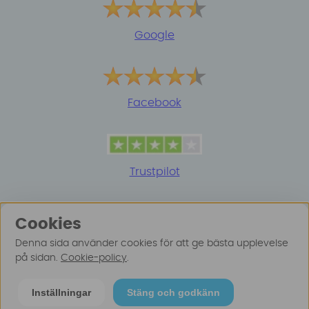
Google
Facebook
Trustpilot
Cookies
Denna sida använder cookies för att ge bästa upplevelse
på sidan.
Cookie-policy
.
© 2025 Surfspot. Vi använder oss av cookies -
Läs
Inställningar
Stäng och godkänn
mer här
.