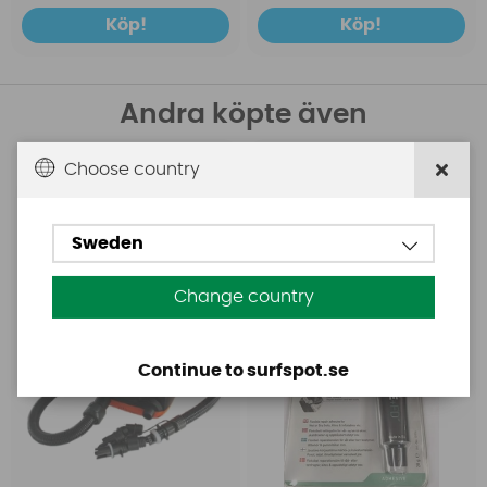
Köp!
Köp!
Andra köpte även
Choose country
Base
Aquasure
Base Rechargeable
Aquasure FD
SUP Pump
Sweden
Change country
Continue to surfspot.se