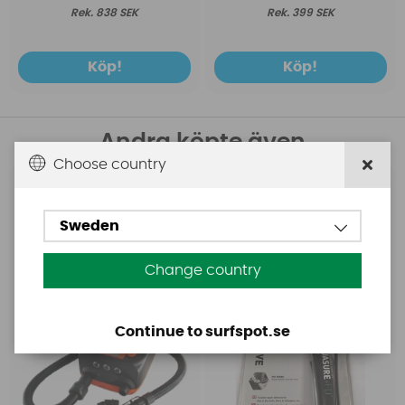
838 SEK
399 SEK
Köp!
Köp!
Andra köpte även
Choose country
Base
Aquasure
Base Rechargeable
Aquasure FD
Sweden
SUP Pump
Change country
Continue to surfspot.se