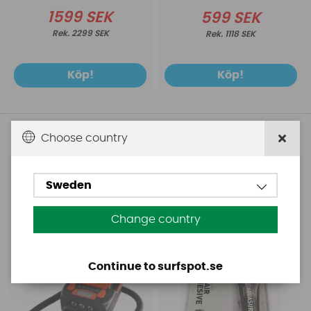
1599 SEK
599 SEK
2299 SEK
1118 SEK
Köp!
Köp!
Andra köpte även
Choose country
Base
Aquasure
Sweden
Base Rechargeable
Aquasure FD
SUP Pump
Change country
Continue to surfspot.se