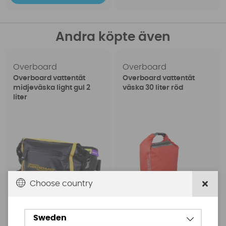
Andra köpte även
Overboard
Overboard
Overboard vattentät
Overboard vattentät
midjeväska light gul 2
väska 30 liter röd
liter
Choose country
Sweden