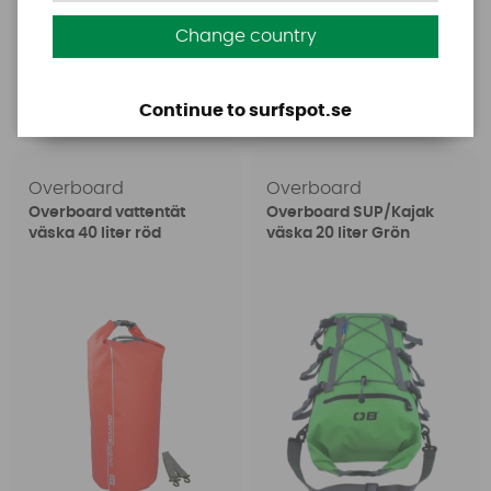
549 SEK
579 SEK
599 SEK
Change country
Köp!
Continue to surfspot.se
Köp!
Overboard
Overboard
Overboard vattentät
Overboard SUP/Kajak
väska 40 liter röd
väska 20 liter Grön