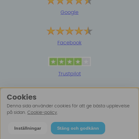
Google
Facebook
Trustpilot
Cookies
Denna sida använder cookies för att ge bästa upplevelse
på sidan.
Cookie-policy
.
© 2025 Surfspot. Vi använder oss av cookies -
Läs
Inställningar
Stäng och godkänn
mer här
.