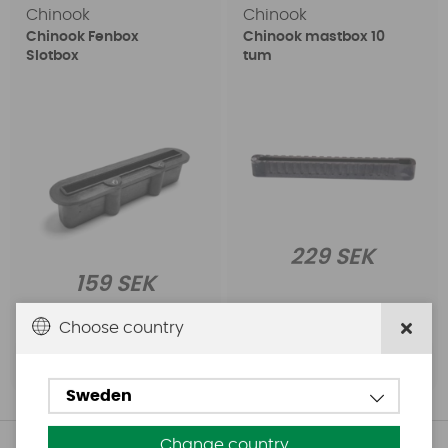
Chinook
Chinook
Chinook Fenbox
Chinook mastbox 10
Slotbox
tum
229 SEK
159 SEK
Choose country
Köp!
Köp!
Sweden
Change country