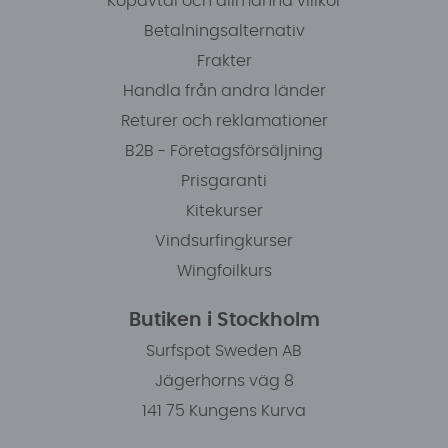
Köpavtal och allmänna villkor
Betalningsalternativ
Frakter
Handla från andra länder
Returer och reklamationer
B2B - Företagsförsäljning
Prisgaranti
Kitekurser
Vindsurfingkurser
Wingfoilkurs
Butiken i Stockholm
Surfspot Sweden AB
Jägerhorns väg 8
141 75 Kungens Kurva