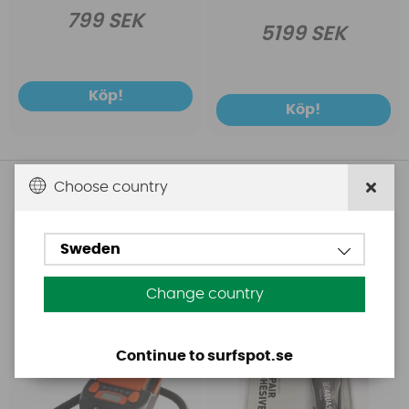
799 SEK
5199 SEK
Köp!
Köp!
Andra köpte även
Choose country
Base
Aquasure
Sweden
Base Rechargeable
Aquasure FD
SUP Pump
Change country
Continue to surfspot.se