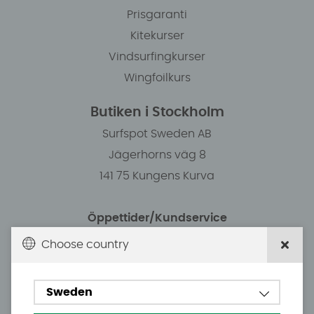
Prisgaranti
Kitekurser
Vindsurfingkurser
Wingfoilkurs
Butiken i Stockholm
Surfspot Sweden AB
Jägerhorns väg 8
141 75 Kungens Kurva
Öppettider/Kundservice
Choose country
Måndag: 11.00-18.30
Tisdag: 11.00-18.30
Sweden
Onsdag: 11.00-18.30