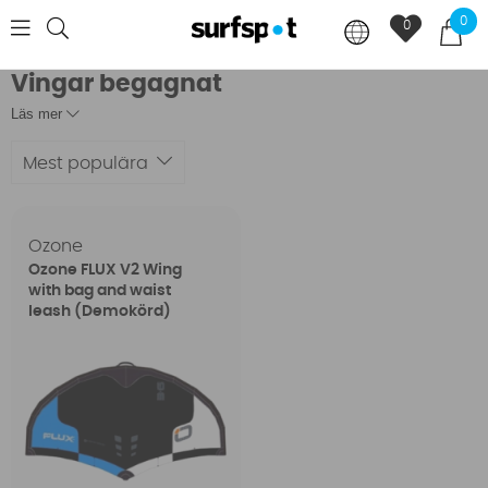
0
0
Vingar begagnat
Läs mer
Mest populära
Ozone
Ozone FLUX V2 Wing
with bag and waist
leash (Demokörd)