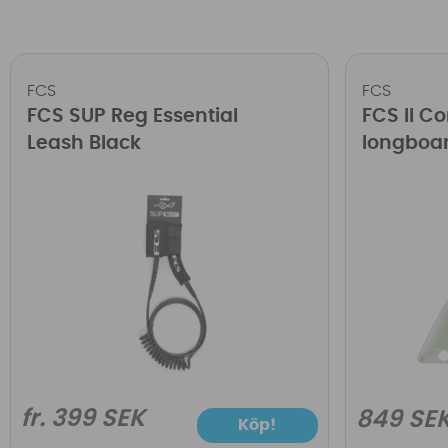
FCS
FCS
FCS SUP Reg Essential
FCS II C
Leash Black
longboar
fr. 399 SEK
849 SE
Köp!