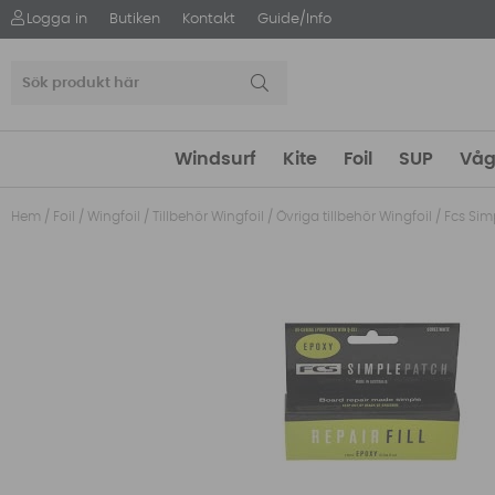
Logga in
Butiken
Kontakt
Guide/Info
Windsurf
Kite
Foil
SUP
Våg
Hem
/
Foil
/
Wingfoil
/
Tillbehör Wingfoil
/
Övriga tillbehör Wingfoil
/
Fcs Simp