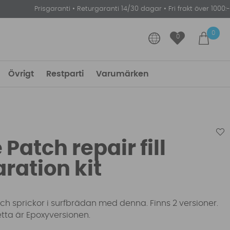
Prisgaranti
•
Returgaranti 14/30 dagar
•
Fri frakt över 1000:-
0
0
Övrigt
Restparti
Varumärken
Patch repair fill
ration kit
 och sprickor i surfbrädan med denna. Finns 2 versioner.
etta är Epoxyversionen.