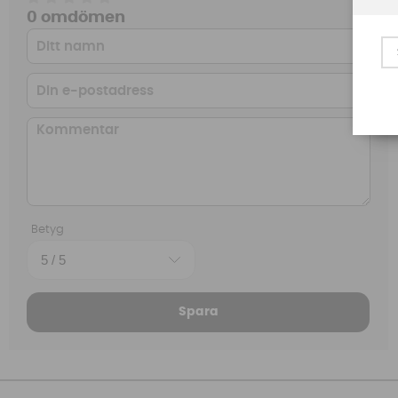
0 omdömen
Betyg
Spara