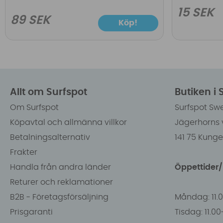
15 SEK
89 SEK
Köp!
Allt om Surfspot
Butiken i
Om Surfspot
Surfspot Sw
Köpavtal och allmänna villkor
Jägerhorns 
Betalningsalternativ
141 75 Kung
Frakter
Handla från andra länder
Öppettider
Returer och reklamationer
B2B - Företagsförsäljning
Måndag: 11.
Prisgaranti
Tisdag: 11.0