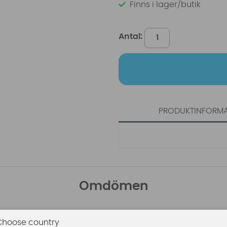
Finns i lager/butik
Antal:
PRODUKTINFORM
Omdömen
Den här produkten har inga recensioner. Du måste vara
Choose country