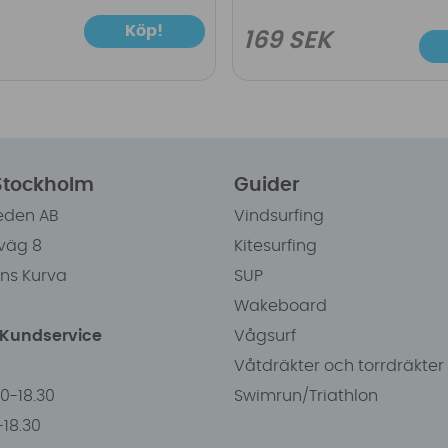
Köp!
169 SEK
 Stockholm
Guider
eden AB
Vindsurfing
väg 8
Kitesurfing
ens Kurva
SUP
Wakeboard
/Kundservice
Vågsurf
Våtdräkter och torrdräkter
00-18.30
Swimrun/Triathlon
0-18.30