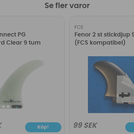
Se fler varor
FCS
onnect PG
Fenor 2 st stickdjup
d Clear 9 tum
(FCS kompatibel)
K
99 SEK
Köp!