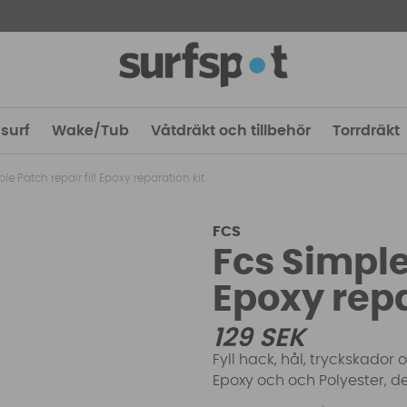
surf
Wake/Tub
Våtdräkt och tillbehör
Torrdräkt
le Patch repair fill Epoxy reparation kit
FCS
Fcs Simple 
Epoxy repa
129
SEK
Fyll hack, hål, tryckskador
Epoxy och och Polyester, d