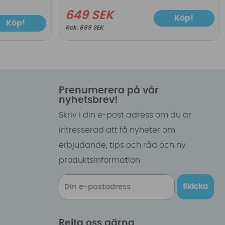
649 SEK
Köp!
Köp!
699 SEK
Prenumerera på vår
nyhetsbrev!
Skriv i din e-post adress om du är
intresserad att få nyheter om
erbjudande, tips och råd och ny
produktsinformation
Skicka
Rejta oss gärna