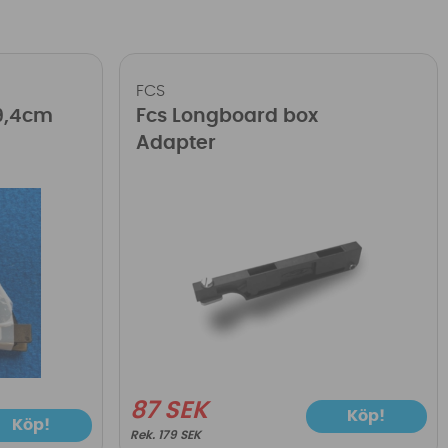
FCS
 9,4cm
Fcs Longboard box
Adapter
87 SEK
Köp!
Köp!
179 SEK