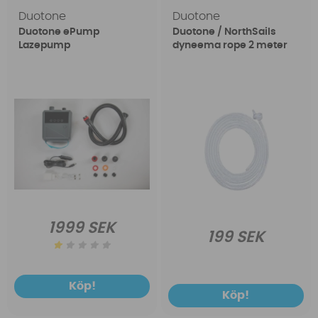
Duotone
Duotone
Duotone ePump
Duotone / NorthSails
Lazepump
dyneema rope 2 meter
1999 SEK
199 SEK
Köp!
Köp!