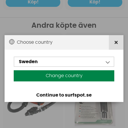
Köp!
Köp!
Andra köpte även
Choose country
Base
Aquasure
Base Rechargeable
Aquasure FD
SUP Pump
Sweden
Change country
Continue to surfspot.se