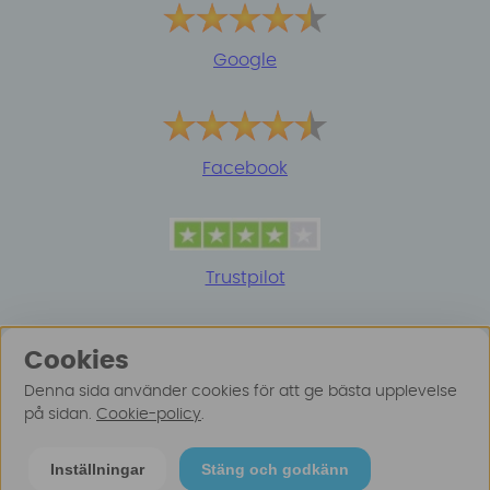
Google
Facebook
Trustpilot
Cookies
Denna sida använder cookies för att ge bästa upplevelse
på sidan.
Cookie-policy
.
© 2025 Surfspot. Vi använder oss av cookies -
Läs
Inställningar
Stäng och godkänn
mer här
.