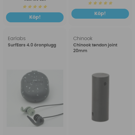
Köp!
Köp!
Earlabs
Chinook
SurfEars 4.0 öronplugg
Chinook tendon joint
20mm