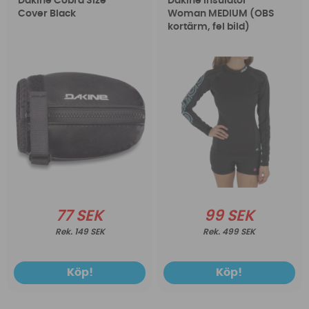
Dakine Cobra Size
Dakine Insulator
Cover Black
Woman MEDIUM (OBS
kortärm, fel bild)
77 SEK
99 SEK
149 SEK
499 SEK
Köp!
Köp!