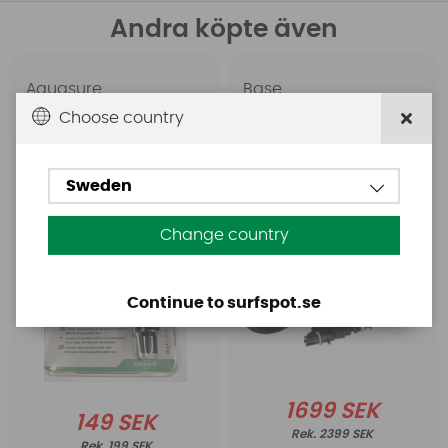
Andra köpte även
Aquasure
Base
Aquasure FD
Base Rechargeable
Choose country
SUP Pump
Sweden
Change country
Continue to surfspot.se
1699 SEK
149 SEK
2399 SEK
199 SEK