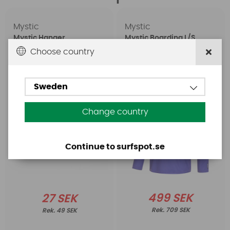
Mystic
Mystic
Mystic Hanger
Mystic Boarding L/S
Rashvest Purple
Choose country
Sweden
Change country
Continue to surfspot.se
499 SEK
27 SEK
709 SEK
49 SEK