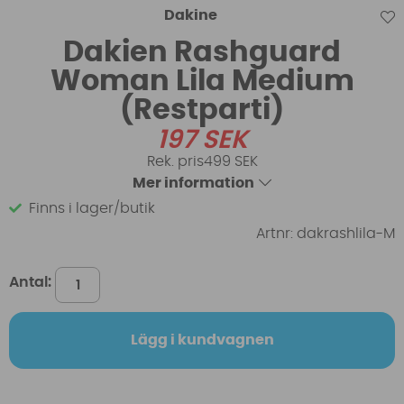
Dakine
Dakien Rashguard
Woman Lila Medium
(Restparti)
197
SEK
499 SEK
Mer information
Finns i lager/butik
Artnr:
dakrashlila-M
Antal:
Lägg i kundvagnen