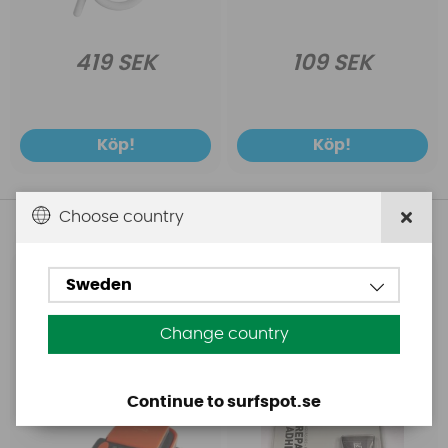
419 SEK
109 SEK
Köp!
Köp!
Choose country
Andra köpte även
Sweden
Base
Aquasure
Base Rechargeable
Aquasure FD
SUP Pump
Change country
Continue to surfspot.se