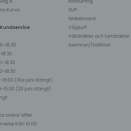
väg 8
Kitesurfing
ens Kurva
SUP
Wakeboard
/Kundservice
Vågsurf
Våtdräkter och torrdräkter
00-18.30
Swimrun/Triathlon
0-18.30
0-18.30
00-18.30
-16:00 (19:e juni stängt)
0-15.00 (20 juni stängt)
ngt
a ordrar efter
else från 10.00.