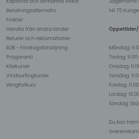
Köpavtal och allmänna villkor
Jägerhorns 
Betalningsalternativ
141 75 Kung
Frakter
Handla från andra länder
Öppettider
Returer och reklamationer
B2B - Företagsförsäljning
Måndag: 11.
Prisgaranti
Tisdag: 11.0
Kitekurser
Onsdag: 11.0
Vindsurfingkurser
Torsdag: 11.
Wingfoilkurs
Fredag: 11.00
Lördag: 10.0
Söndag: Stä
Du kan hämt
överenskomm