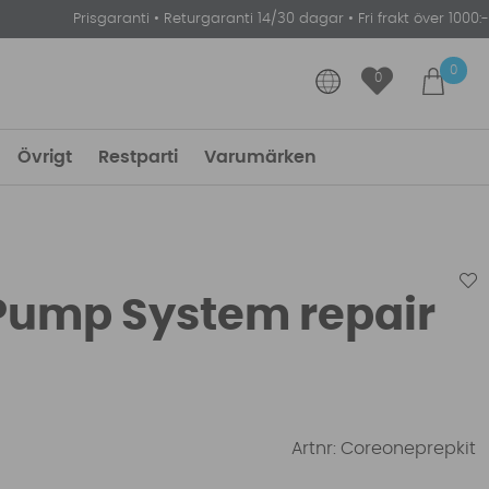
Prisgaranti
•
Returgaranti 14/30 dagar
•
Fri frakt över 1000:-
0
0
Övrigt
Restparti
Varumärken
Pump System repair
Artnr:
Coreoneprepkit