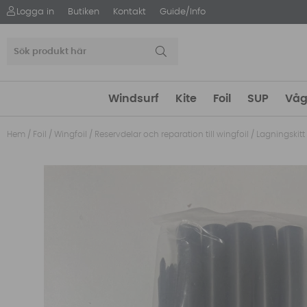
Logga in
Butiken
Kontakt
Guide/Info
Windsurf
Kite
Foil
SUP
Våg
Hem
/
Foil
/
Wingfoil
/
Reservdelar och reparation till wingfoil
/
Lagningskitt