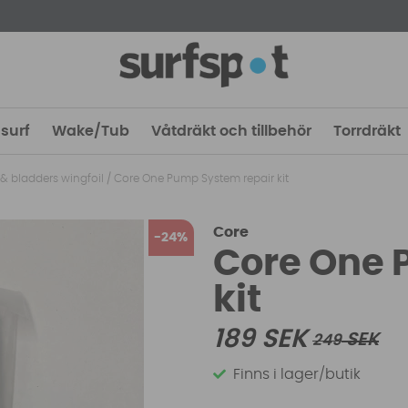
surf
Wake/Tub
Våtdräkt och tillbehör
Torrdräkt
 & bladders wingfoil
/
Core One Pump System repair kit
Core
24
Core One 
kit
189
SEK
SEK
249
Finns i lager/butik