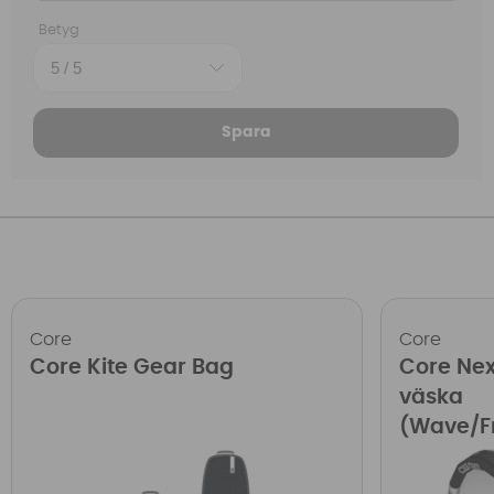
Betyg
Spara
Core
Core
Core Kite Gear Bag
Core Nex
väska
(Wave/Fr