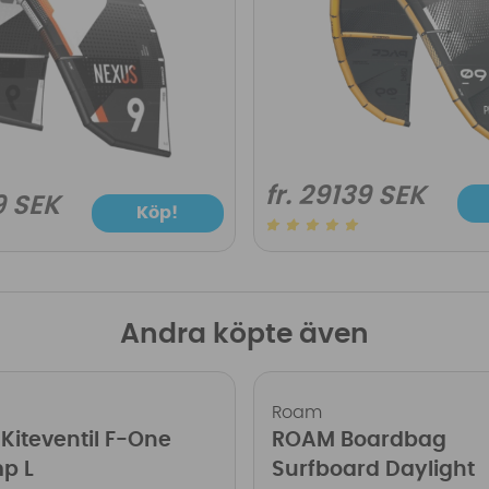
fr. 29139 SEK
9 SEK
Köp!
Andra köpte även
Roam
 Kiteventil F-One
ROAM Boardbag
p L
Surfboard Daylight