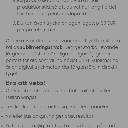
På produktsidan ser du även aktuell
produktionstid, så att du vet hur lång tid det
tar. Denna uppdateras löpande
Du kan även trycka en egen logotyp: 30 EUR
per panel ex moms
Ozone använder nu en avancerad tryckteknik som
kallas
sublimeringstryck
. Den ger starka, levande
färger och nästan oändliga designmöjligheter –
perfekt för dig som vill ha något unikt. Sublimering
är en digital tryckmetod där färgen förs in direkt i
tyget.
Bra att veta:
Gäller tube-kites och wings (inte foil-kites eller
Fusion wings)
Trycket kan inte sträcka sig över flera paneler
Vit eller ljus bakgrund ger bäst resultat
Det är inte möjligt att trycka ljusa färger på mörk