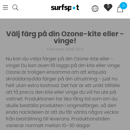
0
0
Välj färg på din Ozone-kite eller -
vinge!
Publicerat: 2026-03-11
Nu kan du välja färger på din Ozone-kite eller -
vinge! Du kan även få loggo på din kite eller vinge.
Ozone är troligen ensamma om att erbjuda
skräddarsydda färger på din utrustning – just nu
helt utan extra kostnad. Det här är ett unikt tillfälle
att få precis den kite eller vinge du vill ha ute på
vattnet. Produktionen tar lika lång tid som om du
skulle beställa produkten i originalfärger, så den
enda nackdelen är att du får vänta några veckor
från beställning till leverans. Produktionstiden
varierar normalt mellan 10–30 dagar.