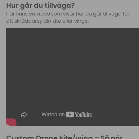
Hur går du tillväga?
Här finns en video som visar hur du går tillväga för
att skräddarsy din kite eller vinge:
Custom Ozone kite/wing – Så gör