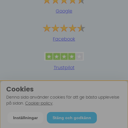
Google
Facebook
Trustpilot
Cookies
Denna sida använder cookies för att ge bästa upplevelse
på sidan.
Cookie-policy
.
© 2025 Surfspot. Vi använder oss av cookies -
Läs
Inställningar
Stäng och godkänn
mer här
.