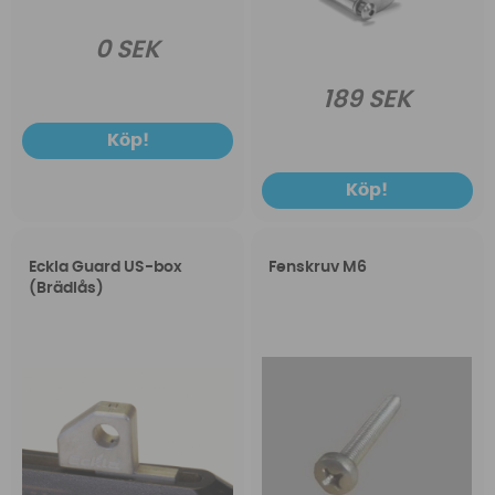
0 SEK
189 SEK
Köp!
Köp!
Eckla Guard US-box
Fenskruv M6
(Brädlås)