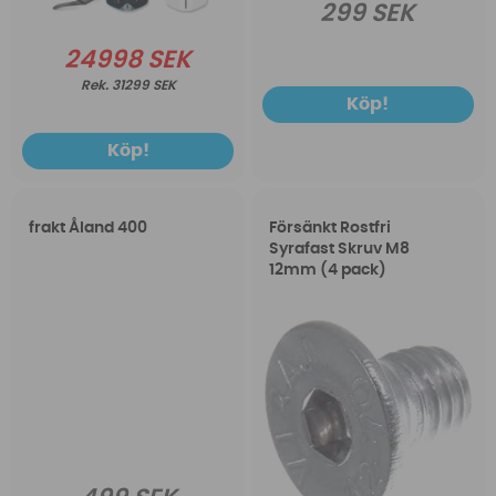
299 SEK
24998 SEK
31299 SEK
Köp!
Köp!
frakt Åland 400
Försänkt Rostfri
Syrafast Skruv M8
12mm (4 pack)