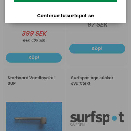
Continue to surfspot.se
97 SEK
399 SEK
669 SEK
Köp!
Köp!
Starboard Ventilnyckel
Surfspot logo sticker
SUP
svart text