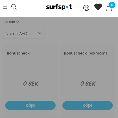
0
0
Läs mer
Namn A-Ö
Bonuscheck
Bonuscheck, bokmoms
0 SEK
0 SEK
Köp!
Köp!