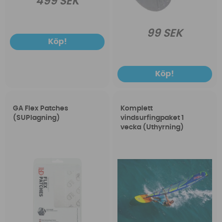
499 SEK
99 SEK
Köp!
Köp!
GA Flex Patches
Komplett
(SUPlagning)
vindsurfingpaket 1
vecka (Uthyrning)