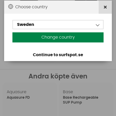
Choose country
Sweden
1298 SEK
1449 SEK
Change country
1799 SEK
Köp!
Köp!
Continue to surfspot.se
Andra köpte även
Aquasure
Base
Aquasure FD
Base Rechargeable
SUP Pump