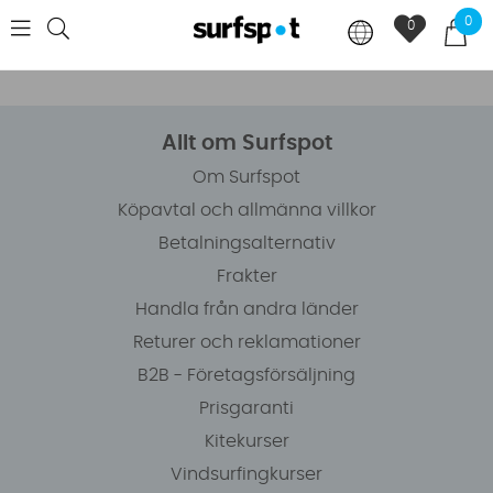
0
0
Allt om Surfspot
Om Surfspot
Köpavtal och allmänna villkor
Betalningsalternativ
Frakter
Handla från andra länder
Returer och reklamationer
B2B - Företagsförsäljning
Prisgaranti
Kitekurser
Vindsurfingkurser