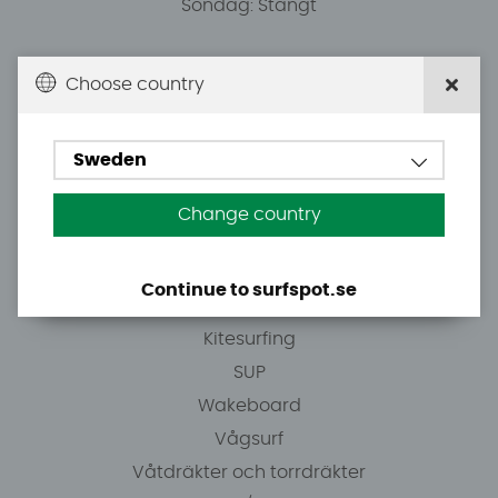
Söndag: Stängt
Du kan hämta ordrar efter överenskommelse från
Choose country
10.00.
Sweden
Tel: +46 8 7101600
E-post: info@surfspot.se
Change country
Guider
Continue to surfspot.se
Vindsurfing
Kitesurfing
SUP
Wakeboard
Vågsurf
Våtdräkter och torrdräkter