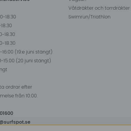
Våtdräkter och torrdräkter
00-18.30
Swimrun/Triathlon
0-18.30
0-18.30
00-18.30
-16:00 (19:e juni stängt)
0-15.00 (20 juni stängt)
ngt
a ordrar efter
else från 10.00.
101600
o@surfspot.se