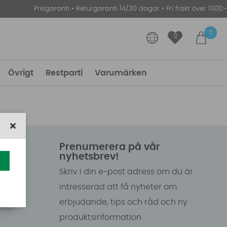
Prisgaranti
•
Returgaranti 14/30 dagar
•
Fri frakt över 1000:-
0
0
Övrigt
Restparti
Varumärken
Prenumerera på vår
nyhetsbrev!
Skriv i din e-post adress om du är
intresserad att få nyheter om
erbjudande, tips och råd och ny
produktsinformation