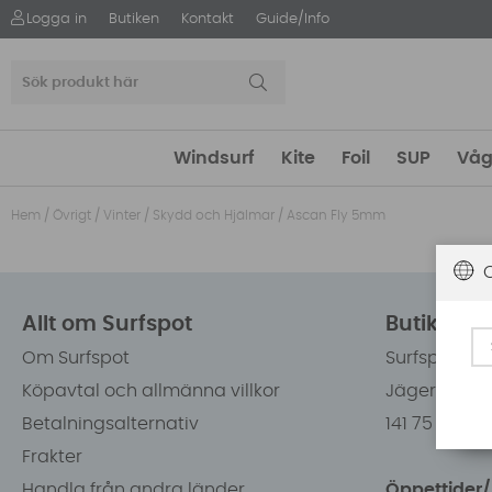
Logga in
Butiken
Kontakt
Guide/Info
Windsurf
Kite
Foil
SUP
Våg
Hem
/
Övrigt
/
Vinter
/
Skydd och Hjälmar
/
Ascan Fly 5mm
Allt om Surfspot
Butiken i
Om Surfspot
Surfspot Sw
Köpavtal och allmänna villkor
Jägerhorns 
Betalningsalternativ
141 75 Kung
Frakter
Handla från andra länder
Öppettider