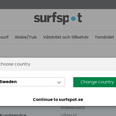
surf
Wake/Tub
Våtdräkt och tillbehör
Torrdräkt
Choose country
 Stockholm
Guider
Sweden
Change country
eden AB
Vindsurfing
väg 8
Kitesurfing
Continue to surfspot.se
ens Kurva
SUP
Wakeboard
/Kundservice
Vågsurf