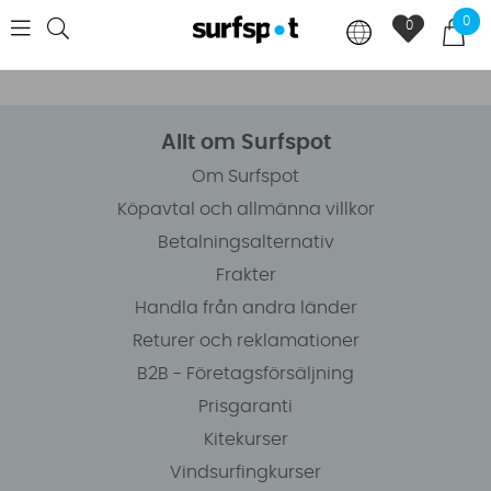
0
0
Allt om Surfspot
Om Surfspot
Köpavtal och allmänna villkor
Betalningsalternativ
Frakter
Handla från andra länder
Returer och reklamationer
B2B - Företagsförsäljning
Prisgaranti
Kitekurser
Vindsurfingkurser