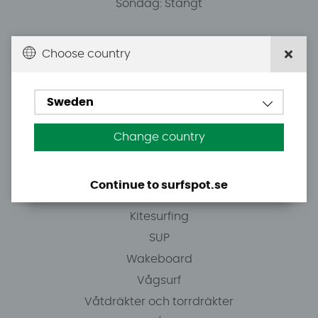
Söndag: Stängt
Du kan hämta ordrar efter överenskommelse från
Choose country
10.00.
Sweden
Tel: +46 8 7101600
E-post: info@surfspot.se
Change country
Guider
Continue to surfspot.se
Vindsurfing
Kitesurfing
SUP
Wakeboard
Vågsurf
Våtdräkter och torrdräkter